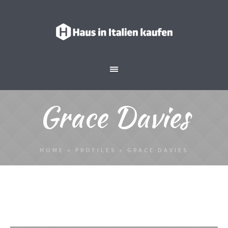
Grace Davies
HOME
»
PROFILES
»
GRACE DAVIES